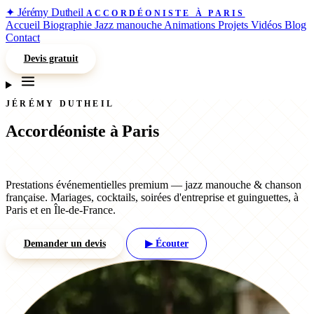
✦
Jérémy Dutheil
ACCORDÉONISTE À PARIS
Accueil
Biographie
Jazz manouche
Animations
Projets
Vidéos
Blog
Contact
Devis gratuit
JÉRÉMY DUTHEIL
Accordéoniste
à Paris
Prestations événementielles premium — jazz manouche & chanson
française. Mariages, cocktails, soirées d'entreprise et guinguettes, à
Paris et en Île-de-France.
Demander un devis
▶ Écouter