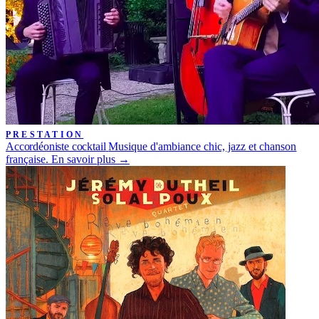
PRESTATION
Accordéoniste cocktail
Musique d'ambiance chic, jazz et chanson
française.
En savoir plus →