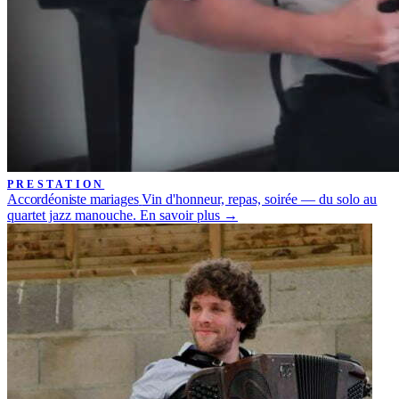
PRESTATION
Accordéoniste mariages
Vin d'honneur, repas, soirée — du solo au
quartet jazz manouche.
En savoir plus →