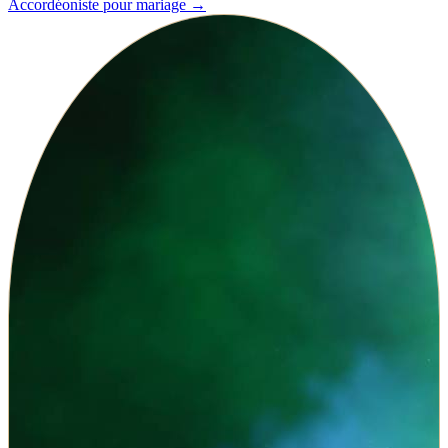
Accordéoniste pour mariage
→