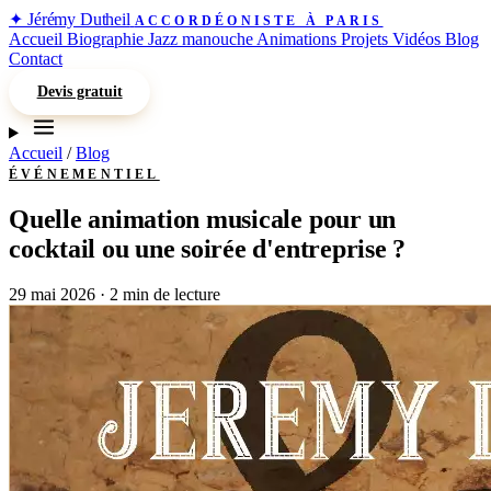
✦
Jérémy Dutheil
ACCORDÉONISTE À PARIS
Accueil
Biographie
Jazz manouche
Animations
Projets
Vidéos
Blog
Contact
Devis gratuit
Accueil
/
Blog
ÉVÉNEMENTIEL
Quelle animation musicale pour un
cocktail ou une soirée d'entreprise ?
29 mai 2026
·
2 min de lecture