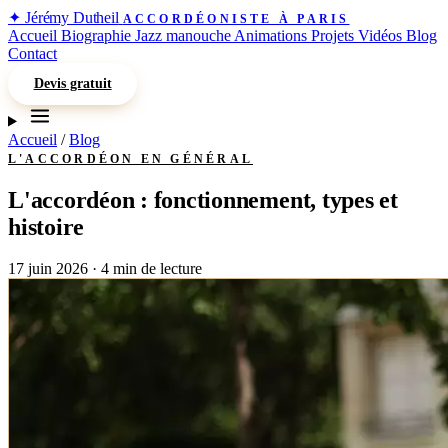
✦
Jérémy Dutheil
ACCORDÉONISTE À PARIS
Accueil
Biographie
Jazz manouche
Animations
Projets
Vidéos
Blog
Contact
Devis gratuit
Accueil
/
Blog
L'ACCORDÉON EN GÉNÉRAL
L'accordéon : fonctionnement, types et
histoire
17 juin 2026
·
4 min de lecture