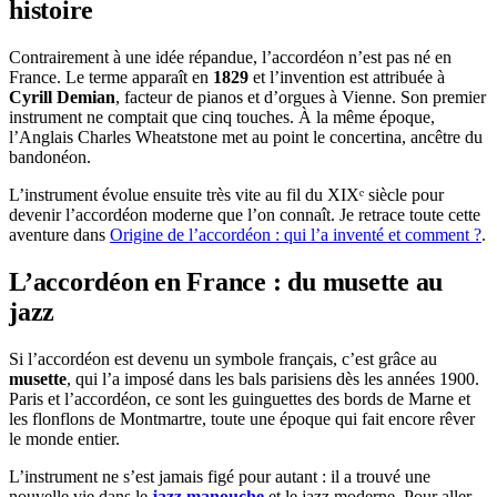
histoire
Contrairement à une idée répandue, l’accordéon n’est pas né en
France. Le terme apparaît en
1829
et l’invention est attribuée à
Cyrill Demian
, facteur de pianos et d’orgues à Vienne. Son premier
instrument ne comptait que cinq touches. À la même époque,
l’Anglais Charles Wheatstone met au point le concertina, ancêtre du
bandonéon.
L’instrument évolue ensuite très vite au fil du XIXᵉ siècle pour
devenir l’accordéon moderne que l’on connaît. Je retrace toute cette
aventure dans
Origine de l’accordéon : qui l’a inventé et comment ?
.
L’accordéon en France : du musette au
jazz
Si l’accordéon est devenu un symbole français, c’est grâce au
musette
, qui l’a imposé dans les bals parisiens dès les années 1900.
Paris et l’accordéon, ce sont les guinguettes des bords de Marne et
les flonflons de Montmartre, toute une époque qui fait encore rêver
le monde entier.
L’instrument ne s’est jamais figé pour autant : il a trouvé une
nouvelle vie dans le
jazz manouche
et le jazz moderne. Pour aller