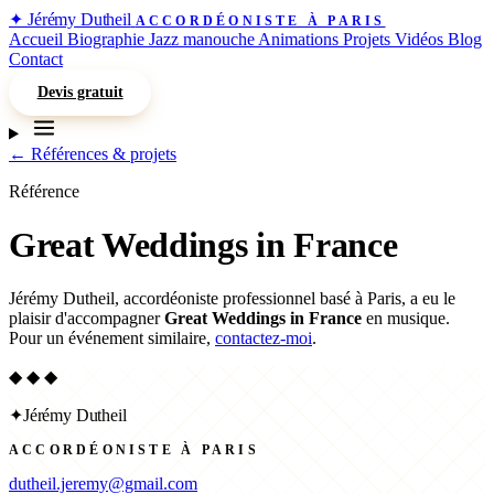
✦
Jérémy Dutheil
ACCORDÉONISTE À PARIS
Accueil
Biographie
Jazz manouche
Animations
Projets
Vidéos
Blog
Contact
Devis gratuit
← Références & projets
Référence
Great Weddings in France
Jérémy Dutheil, accordéoniste professionnel basé à Paris, a eu le
plaisir d'accompagner
Great Weddings in France
en musique.
Pour un événement similaire,
contactez-moi
.
◆ ◆ ◆
✦
Jérémy Dutheil
ACCORDÉONISTE À PARIS
dutheil.jeremy@gmail.com