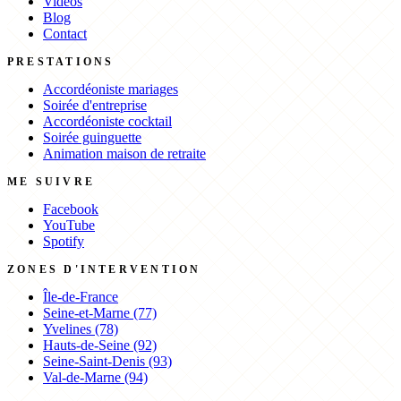
Vidéos
Blog
Contact
PRESTATIONS
Accordéoniste mariages
Soirée d'entreprise
Accordéoniste cocktail
Soirée guinguette
Animation maison de retraite
ME SUIVRE
Facebook
YouTube
Spotify
ZONES D'INTERVENTION
Île-de-France
Seine-et-Marne (77)
Yvelines (78)
Hauts-de-Seine (92)
Seine-Saint-Denis (93)
Val-de-Marne (94)