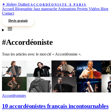
✦
Jérémy Dutheil
ACCORDÉONISTE À PARIS
Accueil
Biographie
Jazz manouche
Animations
Projets
Vidéos
Blog
Contact
Devis gratuit
#Accordéoniste
Tous les articles avec le mot-clé « Accordéoniste ».
Accordéonistes
10 accordéonistes français incontournables