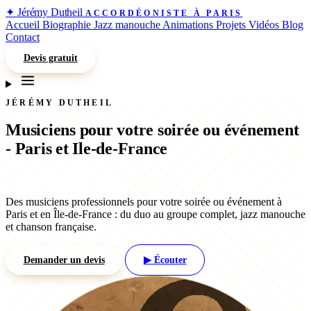
✦
Jérémy Dutheil
ACCORDÉONISTE À PARIS
Accueil
Biographie
Jazz manouche
Animations
Projets
Vidéos
Blog
Contact
Devis gratuit
JÉRÉMY DUTHEIL
Musiciens pour votre soirée ou événement
- Paris et Ile-de-France
Des musiciens professionnels pour votre soirée ou événement à
Paris et en Île-de-France : du duo au groupe complet, jazz manouche
et chanson française.
Demander un devis
▶ Écouter