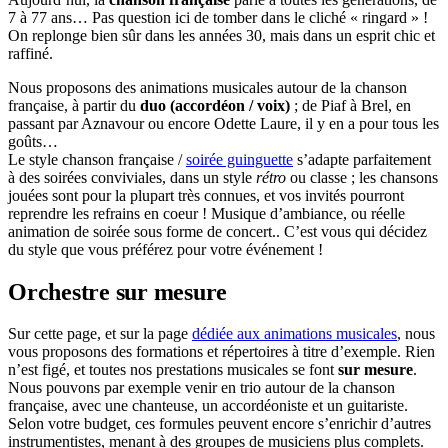
7 à 77 ans… Pas question ici de tomber dans le cliché « ringard » !
On replonge bien sûr dans les années 30, mais dans un esprit chic et
raffiné.
Nous proposons des animations musicales autour de la chanson
française, à partir du
duo (accordéon / voix)
; de Piaf à Brel, en
passant par Aznavour ou encore Odette Laure, il y en a pour tous les
goûts…
Le style chanson française /
soirée guinguette
s’adapte parfaitement
à des soirées conviviales, dans un style
rétro
ou classe ; les chansons
jouées sont pour la plupart très connues, et vos invités pourront
reprendre les refrains en coeur ! Musique d’ambiance, ou réelle
animation de soirée sous forme de concert.. C’est vous qui décidez
du style que vous préférez pour votre événement !
Orchestre sur mesure
Sur cette page, et sur la page
dédiée aux animations musicales
, nous
vous proposons des formations et répertoires à titre d’exemple. Rien
n’est figé, et toutes nos prestations musicales se font
sur mesure
.
Nous pouvons par exemple venir en trio autour de la chanson
française, avec une chanteuse, un accordéoniste et un guitariste.
Selon votre budget, ces formules peuvent encore s’enrichir d’autres
instrumentistes, menant à des groupes de musiciens plus complets.