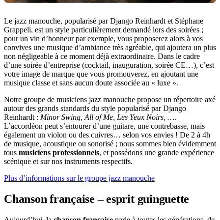
Le jazz manouche, popularisé par Django Reinhardt et Stéphane
Grappeli, est un style particulièrement demandé lors des soirées ;
pour un vin d’honneur par exemple, vous proposerez alors à vos
convives une musique d’ambiance très agréable, qui ajoutera un plus
non négligeable à ce moment déjà extraordinaire. Dans le cadre
d’une soirée d’entreprise (cocktail, inauguration, soirée CE…), c’est
votre image de marque que vous promouverez, en ajoutant une
musique classe et sans aucun doute associée au « luxe ».
Notre groupe de musiciens jazz manouche propose un répertoire axé
autour des grands standards du style popularisé par Django
Reinhardt :
Minor Swing, All of Me, Les Yeux Noirs, …
.
L’accordéon peut s’entourer d’une guitare, une contrebasse, mais
également un violon ou des cuivres… selon vos envies ! De 2 à 4h
de musique, acoustique ou sonorisé ; nous sommes bien évidemment
tous
musiciens professionnels
, et possédons une grande expérience
scénique et sur nos instruments respectifs.
Plus d’informations sur le groupe jazz manouche
Chanson française – esprit guinguette
Aujourd’hui, la
chanson française
parle à toutes les générations, de