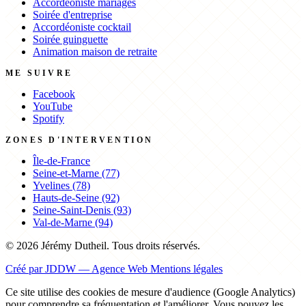
Accordéoniste mariages
Soirée d'entreprise
Accordéoniste cocktail
Soirée guinguette
Animation maison de retraite
ME SUIVRE
Facebook
YouTube
Spotify
ZONES D'INTERVENTION
Île-de-France
Seine-et-Marne (77)
Yvelines (78)
Hauts-de-Seine (92)
Seine-Saint-Denis (93)
Val-de-Marne (94)
© 2026 Jérémy Dutheil. Tous droits réservés.
Créé par JDDW — Agence Web
Mentions légales
Ce site utilise des cookies de mesure d'audience (Google Analytics)
pour comprendre sa fréquentation et l'améliorer. Vous pouvez les