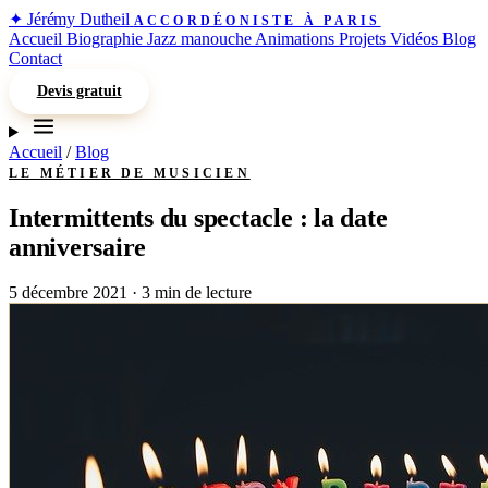
✦
Jérémy Dutheil
ACCORDÉONISTE À PARIS
Accueil
Biographie
Jazz manouche
Animations
Projets
Vidéos
Blog
Contact
Devis gratuit
Accueil
/
Blog
LE MÉTIER DE MUSICIEN
Intermittents du spectacle : la date
anniversaire
5 décembre 2021
·
3 min de lecture